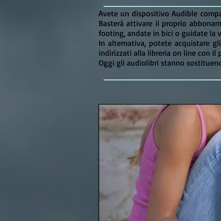
Avete un dispositivo Audible compat
Basterà attivare il proprio abbona
footing, andate in bici o guidate la 
In alternativa, potete acquistare gl
indirizzati alla libreria on line con 
Oggi gli audiolibri stanno sostituen