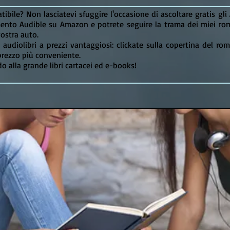
ibile? Non lasciatevi sfuggire l'occasione di ascoltare gratis gl
mento Audible su Amazon e potrete seguire la trama dei miei ro
vostra auto.
i audiolibri a prezzi vantaggiosi: clickate sulla copertina del ro
il prezzo più conveniente.
do alla grande libri cartacei ed e-books!