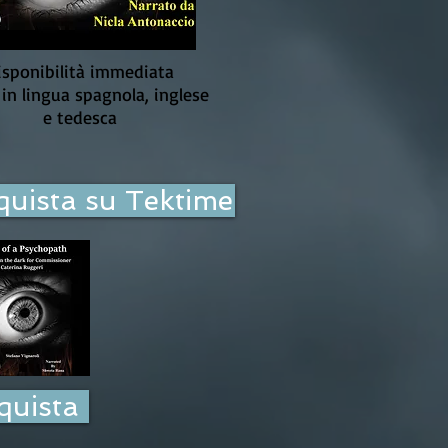
isponibilità immediata
in lingua spagnola, inglese
e tedesca
quista su Tektime
quista