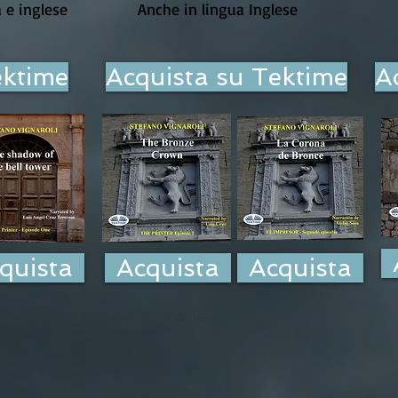
 e inglese
Anche in lingua Inglese
ektime
Acquista su Tektime
A
quista
Acquista
Acquista
e thriller e romanzi storici