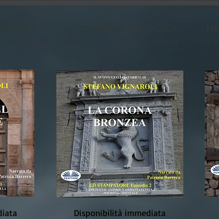
PANILE
LA CORONA BRONZEA
NE
pisodio
Lo Stampatore - II Episodio
Lo
diata
Disponibilità immediata