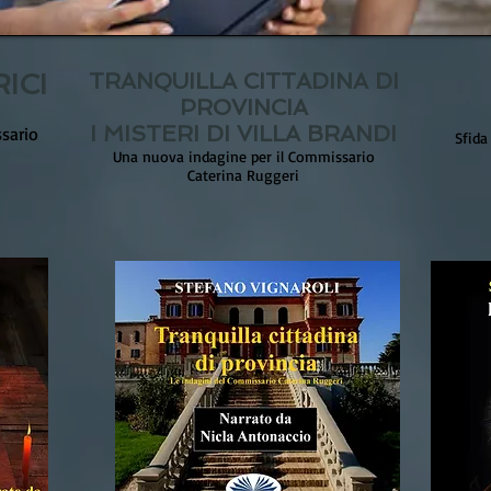
ICI
TRANQUILLA CITTADINA DI
PROVINCIA
I MISTERI DI VILLA BRANDI
sario
Sfida
Una nuova indagine per il Commissario
Caterina Ruggeri