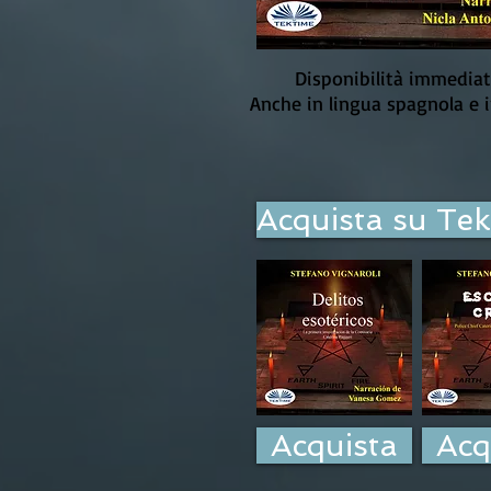
Disponibilità immedia
Anche in lingua spagnola e 
Acquista su Te
Acquista
Acq