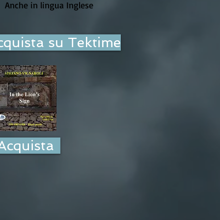
Anche in lingua Inglese
cquista su Tektime
Acquista