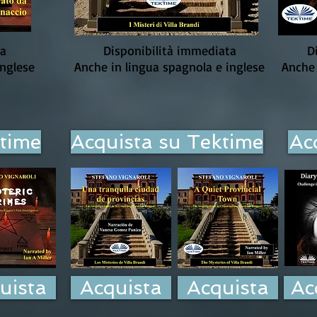
ta
Disponibilità immediata
D
inglese
Anche in lingua spagnola e inglese
Anche 
ktime
Acquista su Tektime
Ac
uista
Acquista
Acquista
Ac