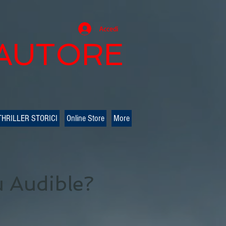
Accedi
 AUTORE
THRILLER STORICI
Online Store
More
u Audible?