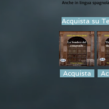
Anche in lingua spagnola
Acquista su T
Acquista
Ac
Stefano Vignaroli, Autor