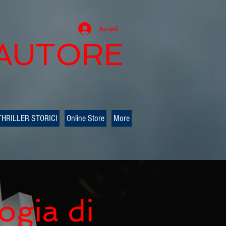
Accedi
 AUTORE
THRILLER STORICI
Online Store
More
ogia di