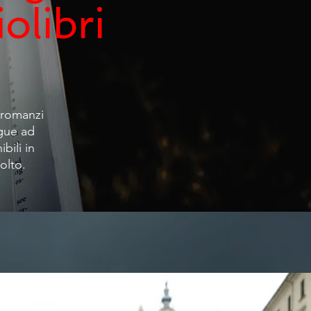
olibri
i romanzi
ngue ad
bili in
olto.