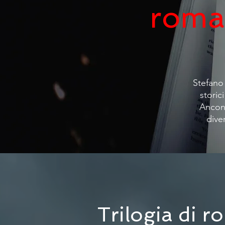
roman
Stefano 
storic
Ancona
dive
Trilogia di r