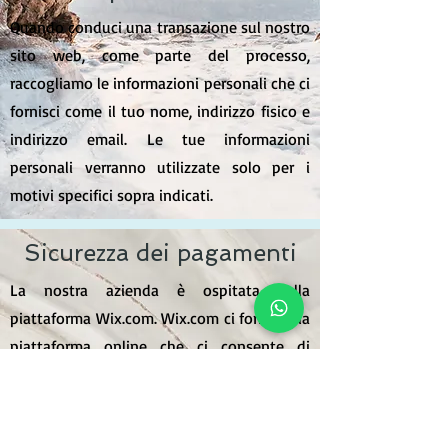
Quando conduci una transazione sul nostro
sito web, come parte del processo,
raccogliamo le informazioni personali che ci
fornisci come il tuo nome, indirizzo fisico e
indirizzo email. Le tue informazioni
personali verranno utilizzate solo per i
motivi specifici sopra indicati.
Sicurezza dei pagamenti
La nostra azienda è ospitata sulla
piattaforma Wix.com. Wix.com ci fornisce la
piattaforma online che ci consente di
vendere i nostri prodotti e servizi. I tuoi
dati possono essere archiviati tramite la
memoria dati, i database e le applicazioni