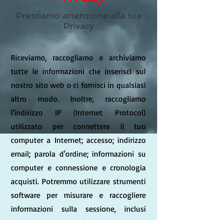
Prestiamo attenzione alla tua
Privacy
Riceviamo, raccogliamo e archiviamo
tutte le informazioni che inserisci sul
nostro sito web o ci fornisci in qualsiasi
altro modo. Inoltre, raccogliamo
l'indirizzo IP (Internet Protocol)
utilizzato per connettere il tuo
computer a Internet; accesso; indirizzo
email; parola d'ordine; informazioni su
computer e connessione e cronologia
acquisti. Potremmo utilizzare strumenti
software per misurare e raccogliere
informazioni sulla sessione, inclusi