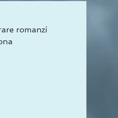
are romanzi
cona