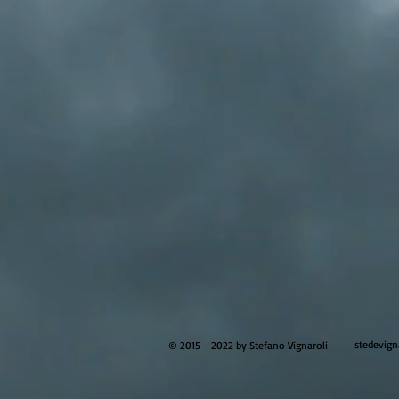
stedevig
© 2015 - 2022 by Stefano Vignaroli