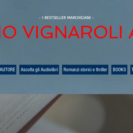
- I BESTSELLER MARCHIGIANI -
O VIGNAROLI
 AUTORE
Ascolta gli Audiolibri
Romanzi storici e thriller
BOOKS