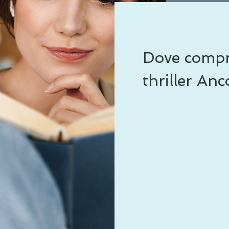
Dove compr
thriller An