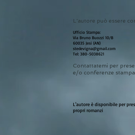
L'autore può essere con
Ufficio Stampa:
Via Bruno Buozzi 10/B
60035 Jesi (AN)
stedevigna@gmail.com
Tel: 380-5038621
Contattatemi per prese
e/o conferenze stampa
L'autore è disponibile per pre
propri romanzi