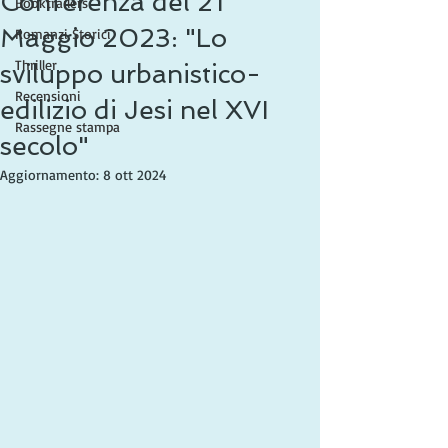
Conferenza del 21
Booktrailers
Maggio 2023: "Lo
Romanzi Storici
Thriller
sviluppo urbanistico-
Recensioni
edilizio di Jesi nel XVI
Rassegne stampa
secolo"
Aggiornamento:
8 ott 2024