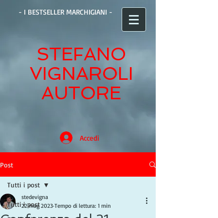
- I BESTSELLER MARCHIGIANI -
STEFANO
VIGNAROLI
AUTORE
Accedi
Post
Tutti i post
stedevigna
Tutti i post
22 mag 2023
Tempo di lettura: 1 min