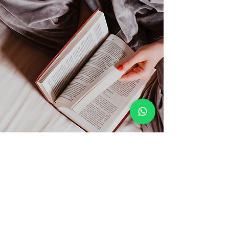
L'autore può essere contattato:
Ufficio Stampa:
Via Bruno Buozzi 10/B
60035 Jesi (AN)
stedevigna@gmail.com