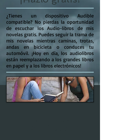
¿Tienes un dispositivo Audible
compatible? No pierdas la oportunidad
de escuchar los Audio-libros de mis
novelas gratis. Puedes seguir la trama de
mis novelas mientras caminas, trotas,
andas en bicicleta o conduces tu
automóvil. ¡Hoy en día, los audiolibros
están reemplazando a los grandes libros
en papel y a los libros electrónicos!
DELITOS
ESOTÉRICOS