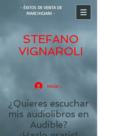
- ÉXITOS DE VENTA DE
MARCHIGIANI -
STEFANO
VIGNAROLI
Iniciar sesión
¿Quieres escuchar
mis audiolibros en
Audible?
¡Hazlo gratis!