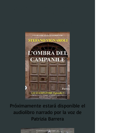
BAJO EL EMBLEMA DEL
LEÓN
El impresor - Episodio III
Próximamente estará disponible el
audiolibro narrado por la voz de
Patrizia Barrera