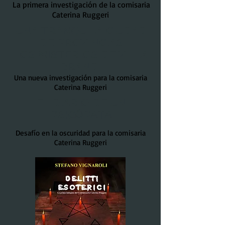
​
La primera investigación de la comisaria
Caterina Ruggeri
UNA TRANQUILA CIUDAD
DE PROVINCIAS
LOS MISTERIOS DE VILLA
BRANDI
Una nueva investigación para la comisaria
Caterina Ruggeri
EL DIARIO DE UN
PSICÓPATA
Desafío en la oscuridad para la comisaria
Caterina Ruggeri