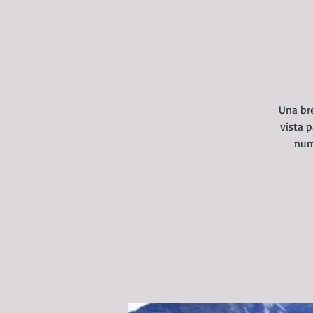
Una br
vista 
num