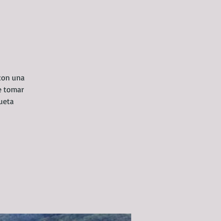
con una
e tomar
ueta