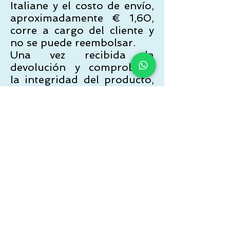
Italiane y el costo de envío,
aproximadamente € 1,60,
corre a cargo del cliente y
no se puede reembolsar.
Una vez recibida la
devolución y comprobada
la integridad del producto,
se procederá al reembolso,
tal y como se especifica en
el siguiente párrafo.
Las devoluciones solo son
posibles para productos
enviados dentro del
territorio nacional italiano.
No se admiten devoluciones
de mercancías enviadas al
extranjero.