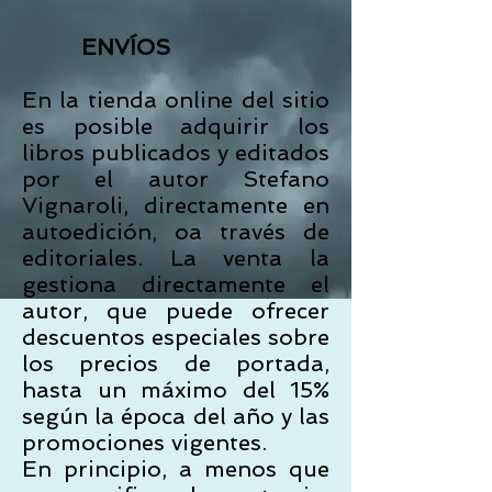
ENVÍOS
En la tienda online del sitio
es posible adquirir los
libros publicados y editados
por el autor Stefano
Vignaroli, directamente en
autoedición, oa través de
editoriales. La venta la
gestiona directamente el
autor, que puede ofrecer
descuentos especiales sobre
los precios de portada,
hasta un máximo del 15%
según la época del año y las
promociones vigentes.
En principio, a menos que