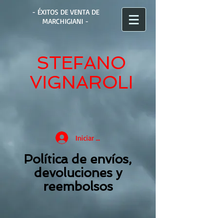
- ÉXITOS DE VENTA DE
MARCHIGIANI -
STEFANO
VIGNAROLI
Iniciar sesión
Política de envíos,
devoluciones y
reembolsos